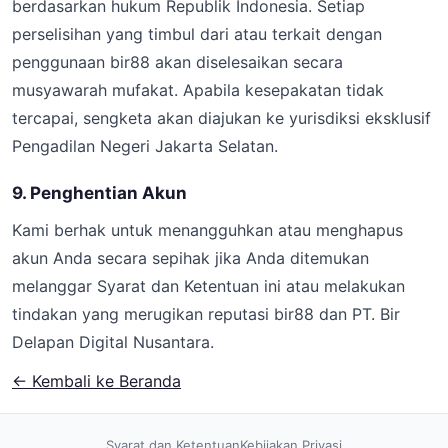
berdasarkan hukum Republik Indonesia. Setiap
perselisihan yang timbul dari atau terkait dengan
penggunaan bir88 akan diselesaikan secara
musyawarah mufakat. Apabila kesepakatan tidak
tercapai, sengketa akan diajukan ke yurisdiksi eksklusif
Pengadilan Negeri Jakarta Selatan.
9. Penghentian Akun
Kami berhak untuk menangguhkan atau menghapus
akun Anda secara sepihak jika Anda ditemukan
melanggar Syarat dan Ketentuan ini atau melakukan
tindakan yang merugikan reputasi bir88 dan PT. Bir
Delapan Digital Nusantara.
← Kembali ke Beranda
Syarat dan Ketentuan
Kebijakan Privasi