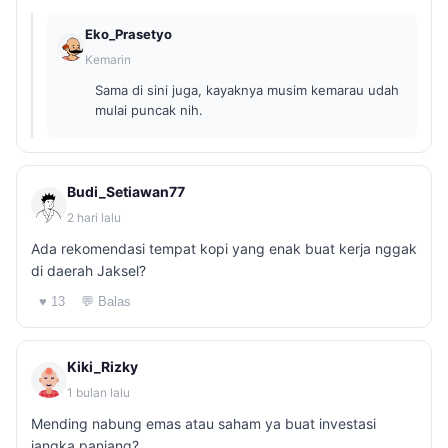
Eko_Prasetyo
Kemarin
Sama di sini juga, kayaknya musim kemarau udah
mulai puncak nih.
Budi_Setiawan77
2 hari lalu
Ada rekomendasi tempat kopi yang enak buat kerja nggak
di daerah Jaksel?
♥ 13
💬 Balas
Kiki_Rizky
1 bulan lalu
Mending nabung emas atau saham ya buat investasi
jangka panjang?