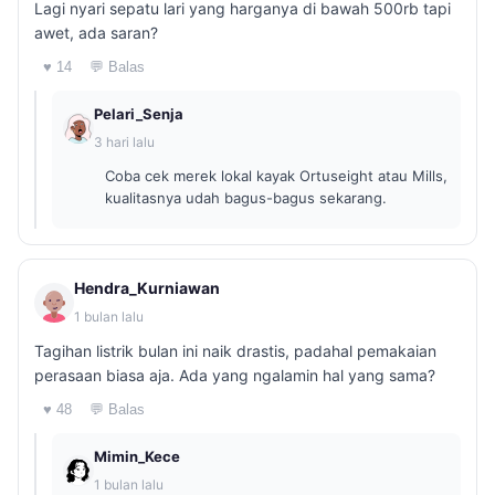
Lagi nyari sepatu lari yang harganya di bawah 500rb tapi
awet, ada saran?
♥ 14
💬 Balas
Pelari_Senja
3 hari lalu
Coba cek merek lokal kayak Ortuseight atau Mills,
kualitasnya udah bagus-bagus sekarang.
Hendra_Kurniawan
1 bulan lalu
Tagihan listrik bulan ini naik drastis, padahal pemakaian
perasaan biasa aja. Ada yang ngalamin hal yang sama?
♥ 48
💬 Balas
Mimin_Kece
1 bulan lalu