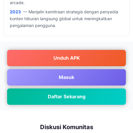
arcade.
2023
— Menjalin kemitraan strategis dengan penyedia
konten hiburan langsung global untuk meningkatkan
pengalaman pengguna.
Unduh APK
Masuk
Daftar Sekarang
Diskusi Komunitas