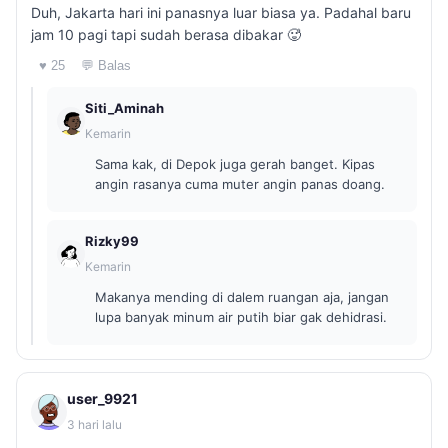
Duh, Jakarta hari ini panasnya luar biasa ya. Padahal baru
jam 10 pagi tapi sudah berasa dibakar 🥵
♥ 25
💬 Balas
Siti_Aminah
Kemarin
Sama kak, di Depok juga gerah banget. Kipas
angin rasanya cuma muter angin panas doang.
Rizky99
Kemarin
Makanya mending di dalem ruangan aja, jangan
lupa banyak minum air putih biar gak dehidrasi.
user_9921
3 hari lalu