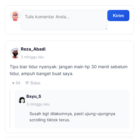
Kirim
Reza_Abadi
3 minggu lalu
Tips biar tidur nyenyak: jangan main hp 30 menit sebelum
tidur, ampuh banget buat saya.
♥ 64
💬 Balas
Bayu_S
3 minggu lalu
Susah bgt dilakuinnya, pasti ujung-ujungnya
scrolling tiktok terus.