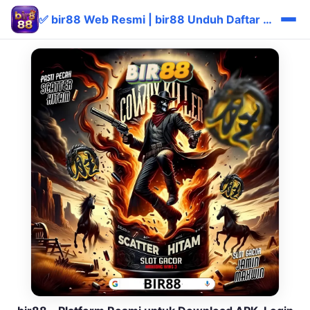
✅ bir88 Web Resmi | bir88 Unduh Daftar Mudah