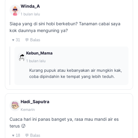
Winda_A
1 bulan lalu
Siapa yang di sini hobi berkebun? Tanaman cabai saya
kok daunnya menguning ya?
♥ 31
💬 Balas
Kebun_Mama
1 bulan lalu
Kurang pupuk atau kebanyakan air mungkin kak,
coba dipindahin ke tempat yang lebih teduh.
Hadi_Saputra
Kemarin
Cuaca hari ini panas banget ya, rasa mau mandi air es
terus 🥵
♥ 18
💬 Balas